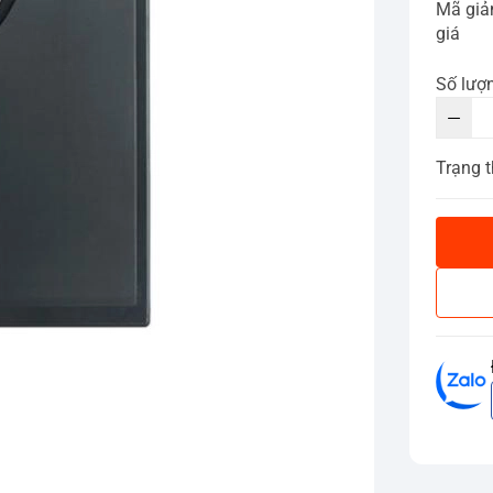
Mã gi
giá
Số lượ
Trạng t