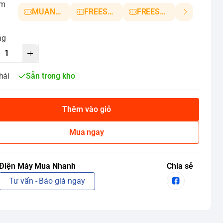
ảm
MUANHANH01
FREESHIP5
FREESHIP10
ng
hái
Sẵn trong kho
Thêm vào giỏ
Mua ngay
Điện Máy Mua Nhanh
Chia sẻ
Tư vấn - Báo giá ngay