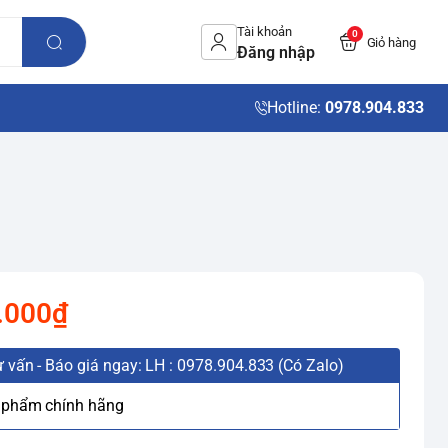
Tài khoản
0
Giỏ hàng
Đăng nhập
Hotline:
0978.904.833
.000₫
 vấn - Báo giá ngay: LH : 0978.904.833 (Có Zalo)
 phẩm chính hãng