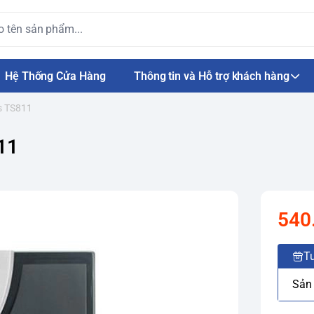
Hệ Thống Cửa Hàng
Thông tin và Hỗ trợ khách hàng
s TS811
11
540
Tư
Sản