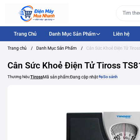
Trang Chủ
Danh Mục Sản Phẩm
Liên hệ
Trang chủ
/
Danh Mục Sản Phẩm
/
Cân Sức Khoẻ Điện Tử Tiros
Cân Sức Khoẻ Điện Tử Tiross TS8
Thương hiệu:
Tiross
Mã sản phẩm:
Đang cập nhật
So sánh