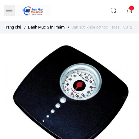
0
Trang chủ
/
Danh Mục Sản Phẩm
/
Cân sức khỏe cơ học Tiross TS812