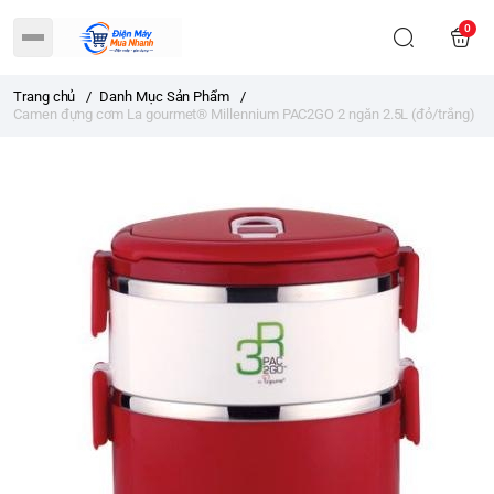
0
Trang chủ
/
Danh Mục Sản Phẩm
/
Camen đựng cơm La gourmet® Millennium PAC2GO 2 ngăn 2.5L (đỏ/trắng)