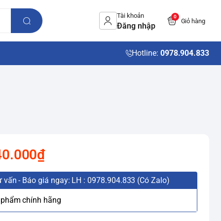
Tài khoản
0
Giỏ hàng
Đăng nhập
Hotline:
0978.904.833
40.000₫
 vấn - Báo giá ngay: LH : 0978.904.833 (Có Zalo)
 phẩm chính hãng