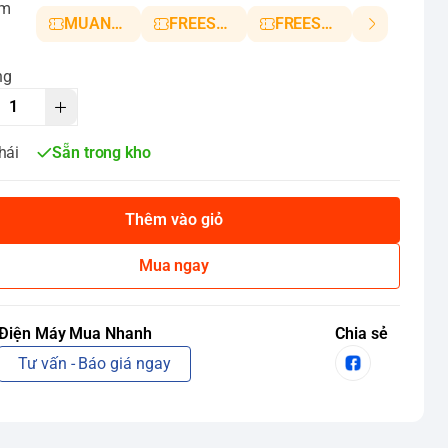
ảm
MUANHANH01
FREESHIP5
FREESHIP10
ng
hái
Sẵn trong kho
Thêm vào giỏ
Mua ngay
Điện Máy Mua Nhanh
Chia sẻ
Tư vấn - Báo giá ngay