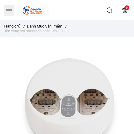
0
Trang chủ
/
Danh Mục Sản Phẩm
/
Bồn xông hơi massage chân Rio FTBH9