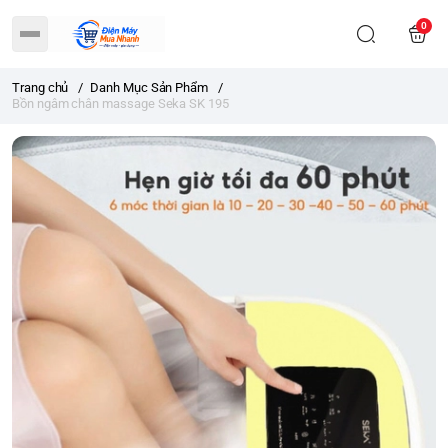
0
Trang chủ
/
Danh Mục Sản Phẩm
/
Bồn ngâm chân massage Seka SK 195