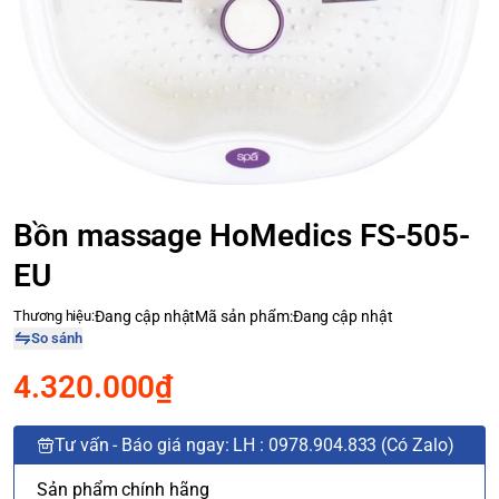
Bồn massage HoMedics FS-505-
EU
Thương hiệu:
Đang cập nhật
Mã sản phẩm:
Đang cập nhật
So sánh
4.320.000₫
Tư vấn - Báo giá ngay: LH : 0978.904.833 (Có Zalo)
Sản phẩm chính hãng