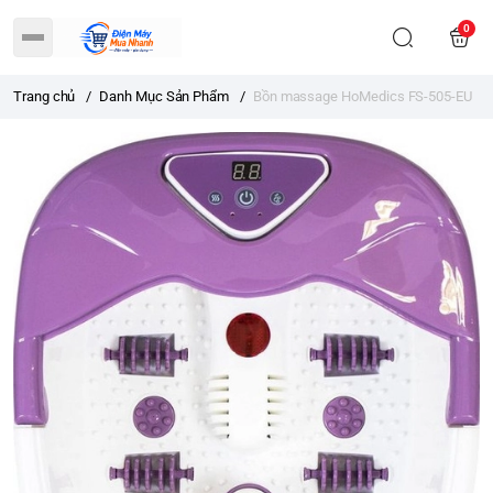
0
Trang chủ
/
Danh Mục Sản Phẩm
/
Bồn massage HoMedics FS-505-EU