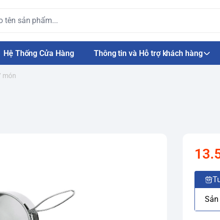
Hệ Thống Cửa Hàng
Thông tin và Hỗ trợ khách hàng
7 món
13.
Tư
Sản