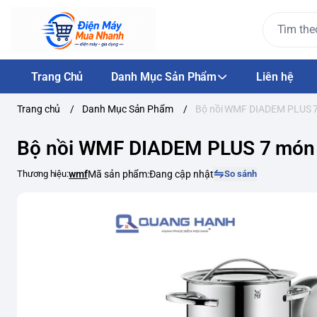
Trang Chủ
Danh Mục Sản Phẩm
Liên hệ
Trang chủ
/
Danh Mục Sản Phẩm
/
Bộ nồi WMF DIADEM PLUS 
Bộ nồi WMF DIADEM PLUS 7 món
Thương hiệu:
wmf
Mã sản phẩm:
Đang cập nhật
So sánh