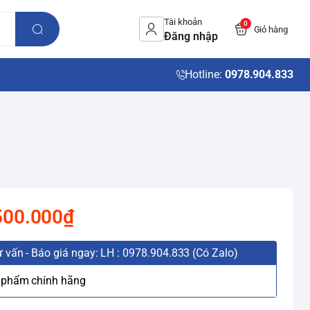
Tài khoản
0
Giỏ hàng
Đăng nhập
Hotline:
0978.904.833
500.000₫
 vấn - Báo giá ngay: LH : 0978.904.833 (Có Zalo)
 phẩm chính hãng