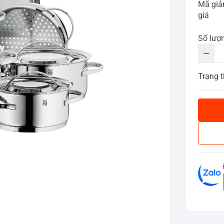
Mã gi
giá
Số lượ
Trạng t