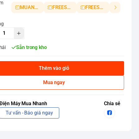
ảm
MUANHANH01
FREESHIP5
FREESHIP10
ng
hái
Sẵn trong kho
Thêm vào giỏ
Mua ngay
Điện Máy Mua Nhanh
Chia sẻ
Tư vấn - Báo giá ngay