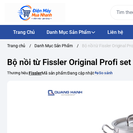
Trang Chủ
Danh Mục Sản Phẩm
Liên hệ
Trang chủ
/
Danh Mục Sản Phẩm
/
Bộ nồi từ Fissler Original Pro
Bộ nồi từ Fissler Original Profi set
Thương hiệu:
Fissler
Mã sản phẩm:
Đang cập nhật
So sánh