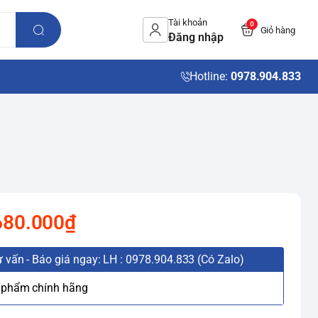
Tài khoản
0
Giỏ hàng
Đăng nhập
Hotline:
0978.904.833
680.000₫
 vấn - Báo giá ngay: LH : 0978.904.833 (Có Zalo)
 phẩm chính hãng