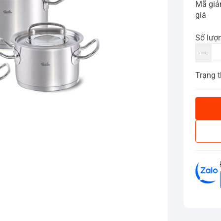
Mã gi
giá
Số lượ
Trạng t