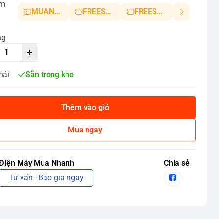
ảm
MUANHANH01
FREESHIP5
FREESHIP10
ng
hái
Sẵn trong kho
Thêm vào giỏ
Mua ngay
Điện Máy Mua Nhanh
Chia sẻ
Tư vấn - Báo giá ngay