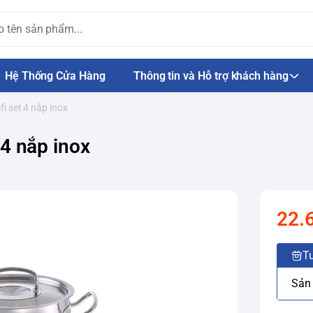
Hệ Thống Cửa Hàng
Thông tin và Hỗ trợ khách hàng
fi set 4 nắp inox
 4 nắp inox
22.
Tư
Sản