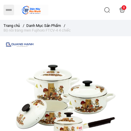
0
Trang chủ
/
Danh Mục Sản Phẩm
/
Bộ nồi tráng men Fujihoro FTCV-4 4 chiếc