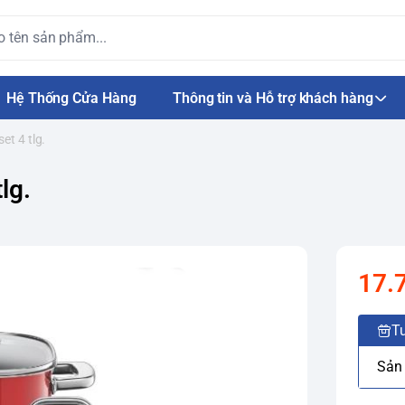
Hệ Thống Cửa Hàng
Thông tin và Hỗ trợ khách hàng
et 4 tlg.
lg.
17.
Tư
Sản