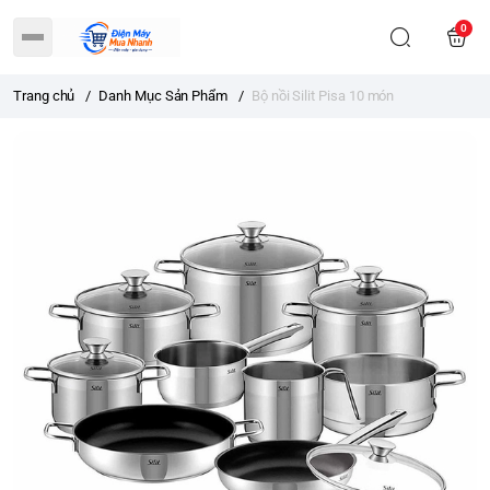
0
Trang chủ
/
Danh Mục Sản Phẩm
/
Bộ nồi Silit Pisa 10 món