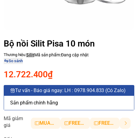
Bộ nồi Silit Pisa 10 món
Thương hiệu:
Silit
Mã sản phẩm:
Đang cập nhật
So sánh
12.722.400₫
Tư vấn - Báo giá ngay: LH : 0978.904.833 (Có Zalo)
Sản phẩm chính hãng
Mã giảm
MUANHANH01
FREESHIP5
FREESHIP10
giá