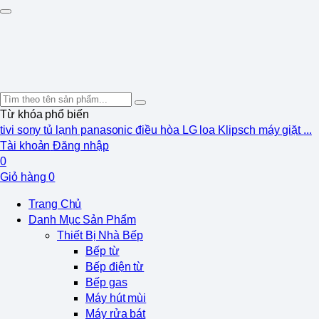
Từ khóa phổ biến
tivi sony
tủ lạnh panasonic
điều hòa LG
loa Klipsch
máy giặt
...
Tài khoản
Đăng nhập
0
Giỏ hàng
0
Trang Chủ
Danh Mục Sản Phẩm
Thiết Bị Nhà Bếp
Bếp từ
Bếp điện từ
Bếp gas
Máy hút mùi
Máy rửa bát