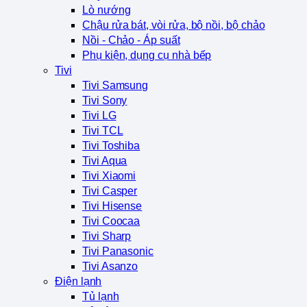
Lò nướng
Chậu rửa bát, vòi rửa, bộ nồi, bộ chảo
Nồi - Chảo - Áp suất
Phụ kiện, dụng cụ nhà bếp
Tivi
Tivi Samsung
Tivi Sony
Tivi LG
Tivi TCL
Tivi Toshiba
Tivi Aqua
Tivi Xiaomi
Tivi Casper
Tivi Hisense
Tivi Coocaa
Tivi Sharp
Tivi Panasonic
Tivi Asanzo
Điện lạnh
Tủ lạnh