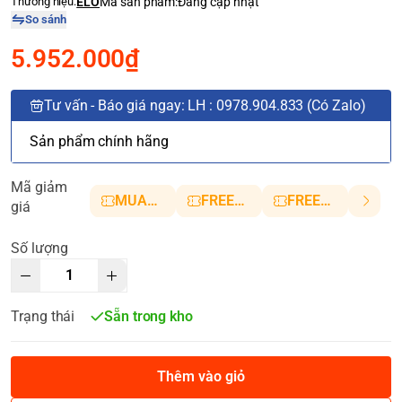
Thương hiệu:
ELO
Mã sản phẩm:
Đang cập nhật
So sánh
5.952.000₫
Tư vấn - Báo giá ngay: LH : 0978.904.833 (Có Zalo)
Sản phẩm chính hãng
Mã giảm
MUANHANH01
FREESHIP5
FREESHIP10
giá
Số lượng
Trạng thái
Sẵn trong kho
Thêm vào giỏ