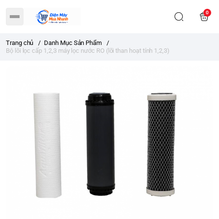
0
Trang chủ
/
Danh Mục Sản Phẩm
/
Bộ lõi lọc cấp 1,2,3 máy lọc nước RO (lõi than hoạt tính 1,2,3)