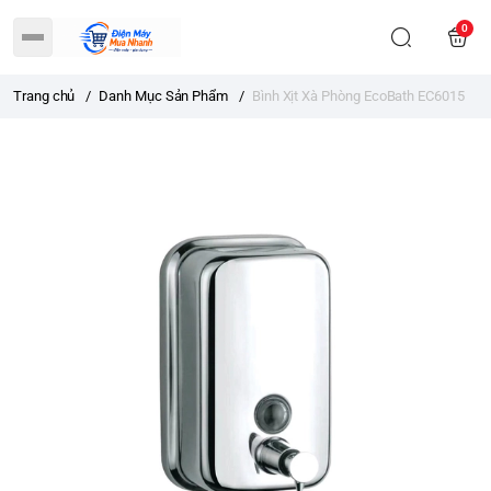
0
Trang chủ
/
Danh Mục Sản Phẩm
/
Bình Xịt Xà Phòng EcoBath EC6015