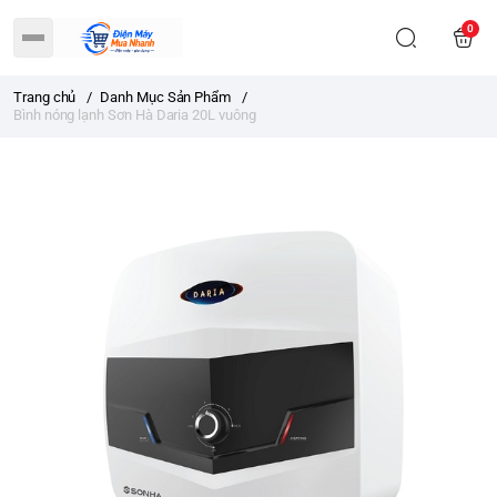
0
Trang chủ
/
Danh Mục Sản Phẩm
/
Bình nóng lạnh Sơn Hà Daria 20L vuông