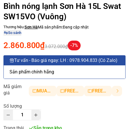
Bình nóng lạnh Sơn Hà 15L Swat
SW15VO (Vuông)
Thương hiệu:
Sơn Hà
Mã sản phẩm:
Đang cập nhật
So sánh
2.860.800₫
-7%
3.072.000₫
Tư vấn - Báo giá ngay: LH : 0978.904.833 (Có Zalo)
Sản phẩm chính hãng
Mã giảm
MUANHANH01
FREESHIP5
FREESHIP10
giá
Số lượng
Trạng thái
Sẵn trong kho