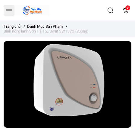
0
Trang chủ
/
Danh Mục Sản Phẩm
/
Bình nóng lạnh Sơn Hà 15L Swat SW15VO (Vuông)