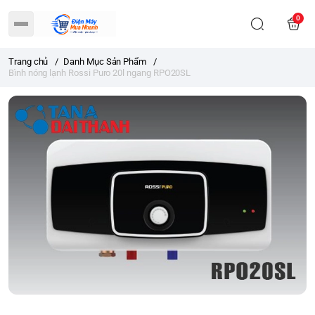
0
Trang chủ
/
Danh Mục Sản Phẩm
/
Bình nóng lạnh Rossi Puro 20l ngang RPO20SL